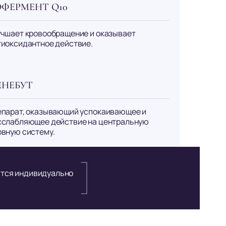
ОФЕРМЕНТ Q10
учшает кровообращение и оказывает
тиоксидантное действие.
ЕНЕБУТ
епарат, оказывающий успокаивающее и
сслабляющее действие на центральную
рвную систему.
ются индивидуально