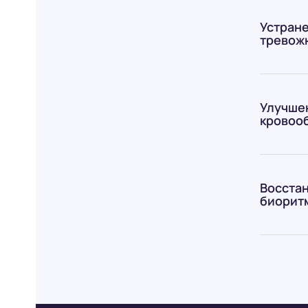
Устране
тревож
Улучше
кровоо
Восста
биорит