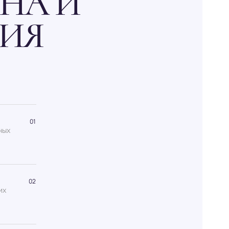
НА И
ИЯ
01
ных
02
их