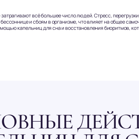
 затрагивают всё большее число людей. Стресс, перегрузки 
 бессоннице и сбоям в организме, что влияет на общее само
омощью капельниц для сна и восстановления биоритмов, ко
ОВНЫЕ ДЕЙС