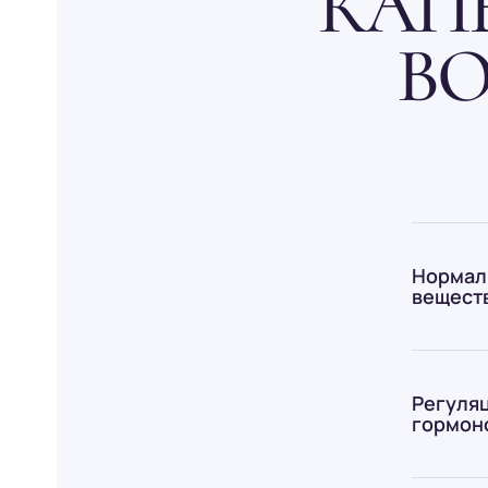
КАП
В
Нормал
веществ
Регуля
гормон