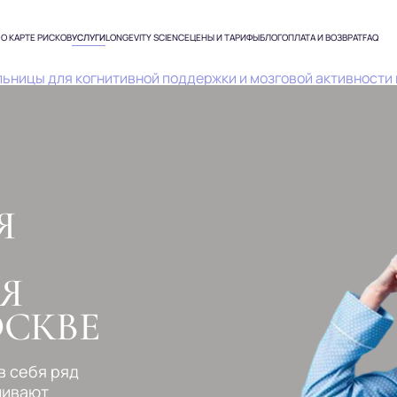
О КАРТЕ РИСКОВ
УСЛУГИ
LONGEVITY SCIENCE
ЦЕНЫ И ТАРИФЫ
БЛОГ
ОПЛАТА И ВОЗВРАТ
FAQ
Генетические анализы (тесты)
ьницы для когнитивной поддержки и мозговой активности
Чек-апы организма в Москве
Расшифровка анализов онлайн
ИИ
Консультация врачей
превентивной медицины
Я
Капельницы в Москве
Анализы в Москве
Я
ОСКВЕ
в себя ряд
ливают