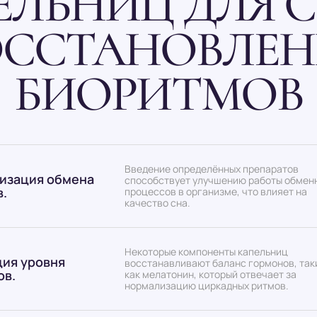
ЕЛЬНИЦ ДЛЯ С
ОССТАНОВЛЕН
БИОРИТМОВ
Введение определённых препаратов
изация обмена
способствует улучшению работы обмен
.
процессов в организме, что влияет на
качество сна.
Некоторые компоненты капельниц
ция уровня
восстанавливают баланс гормонов, так
ов.
как мелатонин, который отвечает за
нормализацию циркадных ритмов.