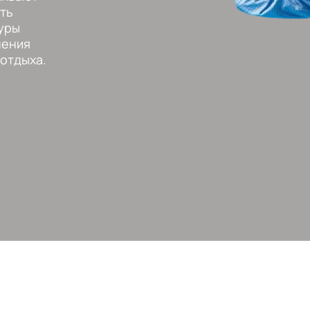
ть
уры
нения
отдыха.