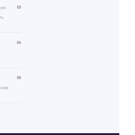
мую
03
ть
04
05
жное