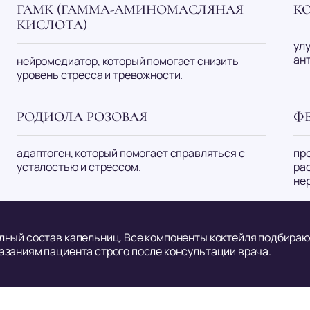
ГАМК (ГАММА-АМИНОМАСЛЯНАЯ
К
КИСЛОТА)
ул
ан
нейромедиатор, который помогает снизить
уровень стресса и тревожности.
РОДИОЛА РОЗОВАЯ
Ф
адаптоген, который помогает справляться с
пр
усталостью и стрессом.
ра
не
лный состав капельниц. Все компоненты коктейля подбира
азаниям пациента строго после консультации врача.