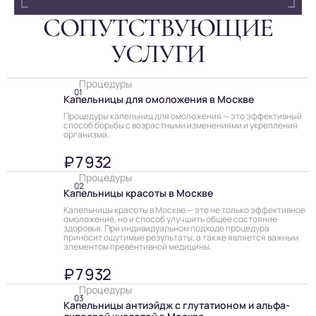
СОПУТСТВУ­ЮЩИЕ
УСЛУГИ
Процедуры
01
Капельницы для омоложения в Москве
Процедуры капельниц для омоложения — это эффективный
способ борьбы с возрастными изменениями и укрепления
организма.
₽ 7 932
Процедуры
02
Капельницы красоты в Москве
Капельницы красоты в Москве — это не только эффективное
омоложение, но и способ улучшить общее состояние
здоровья. При индивидуальном подходе процедура
приносит ощутимые результаты, а также является важным
элементом превентивной медицины.
₽ 7 932
Процедуры
03
Капельницы антиэйдж с глутатионом и альфа-