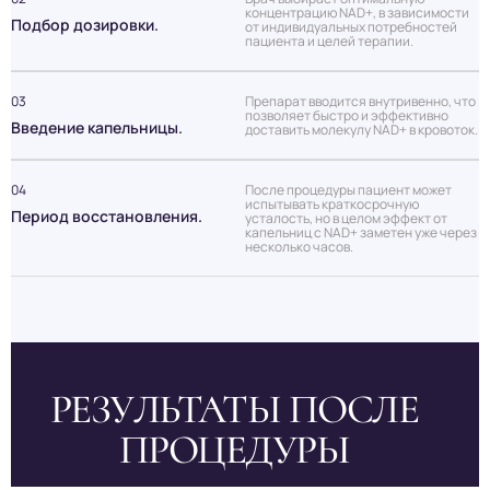
концентрацию NAD+, в зависимости
Подбор дозировки.
от индивидуальных потребностей
пациента и целей терапии.
03
Препарат вводится внутривенно, что
позволяет быстро и эффективно
Введение капельницы.
доставить молекулу NAD+ в кровоток.
04
После процедуры пациент может
испытывать краткосрочную
Период восстановления.
усталость, но в целом эффект от
капельниц с NAD+ заметен уже через
несколько часов.
РЕЗУЛЬТАТЫ ПОСЛЕ
ПРОЦЕДУРЫ