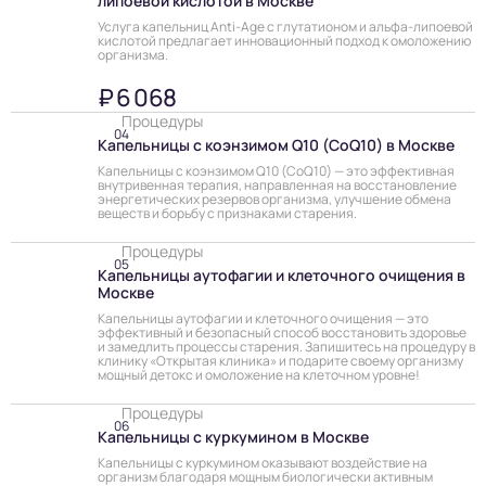
липоевой кислотой в Москве
Услуга капельниц Anti-Age с глутатионом и альфа-липоевой
кислотой предлагает инновационный подход к омоложению
организма.
₽ 6 068
Процедуры
04
Капельницы с коэнзимом Q10 (CoQ10) в Москве
Капельницы с коэнзимом Q10 (CoQ10) — это эффективная
внутривенная терапия, направленная на восстановление
энергетических резервов организма, улучшение обмена
веществ и борьбу с признаками старения.
Процедуры
05
Капельницы аутофагии и клеточного очищения в
Москве
Капельницы аутофагии и клеточного очищения — это
эффективный и безопасный способ восстановить здоровье
и замедлить процессы старения. Запишитесь на процедуру в
клинику «Открытая клиника» и подарите своему организму
мощный детокс и омоложение на клеточном уровне!
Процедуры
06
Капельницы с куркумином в Москве
Капельницы с куркумином оказывают воздействие на
организм благодаря мощным биологически активным