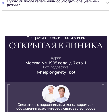
Нужно ли после капельницы соблюдать специальный
или легкую тошноту. Если такие симптомы возникают, нужно
режим?
обратиться к врачу.
После процедуры рекомендуется избегать интенсивных
физических нагрузок и пить достаточное количество воды,
чтобы ускорить выведение из организма ненужных веществ.
Программа проходит в сети клиник
ОТКРЫТАЯ КЛИНИКА
Адрес
Москва, ул. 1905 года, д. 7 стр. 1
Бот-поддержка
@helplongevity_bot
Свяжитесь с персональным менеджером для
обсуждения всех интересующих вас вопросов