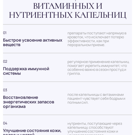
ВИТАМИННЫХ И
НУТРИЕНТНЫХ КАПЕЛЬНИЦ
01
препараты поступают напрямую в
кровоток, что исключает потерю
Быстрое усвоение активных
эффективности, как при
веществ
пероральном приеме.
02
регулярное применение капельниц
помогает укрепить иммунитет, что
Поддержка иммунной
особенно важно в сезон простуд и
системы
гриппа.
03
после капельницы с витаминами
Восстановление
пациент чувствует себя бодрым и
энергетических запасов
полным сил.
организма
04
нутриенты, поступающие через
капельницу, способствуют
Улучшение состояния кожи,
улучшению состояния кожи и
волос и ногтей