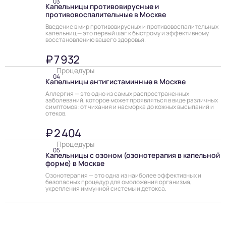
03
Капельницы противовирусные и
противовоспалительные в Москве
Введение в мир противовирусных и противовоспалительных
капельниц — это первый шаг к быстрому и эффективному
восстановлению вашего здоровья.
₽ 7 932
Процедуры
04
Капельницы антигистаминные в Москве
Аллергия — это одно из самых распространенных
заболеваний, которое может проявляться в виде различных
симптомов: от чихания и насморка до кожных высыпаний и
отеков.
₽ 2 404
Процедуры
05
Капельницы с озоном (озонотерапия в капельной
форме) в Москве
Озонотерапия — это одна из наиболее эффективных и
безопасных процедур для омоложения организма,
укрепления иммунной системы и детокса.