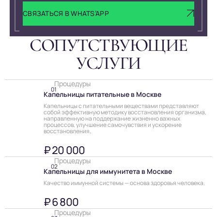
СВЯЗАТЬСЯ В WHATS’APP
СОПУТСТВУ­ЮЩИЕ
УСЛУГИ
Процедуры
01
Капельницы питательные в Москве
Капельницы с питательными веществами представляют
собой эффективную методику восстановления организма,
направленную на поддержание жизненно важных
процессов, улучшение самочувствия и ускорение
восстановления.
₽ 20 000
Процедуры
02
Капельницы для иммунитета в Москве
Качество иммунной системы — основа здоровья человека.
₽ 6 800
Процедуры