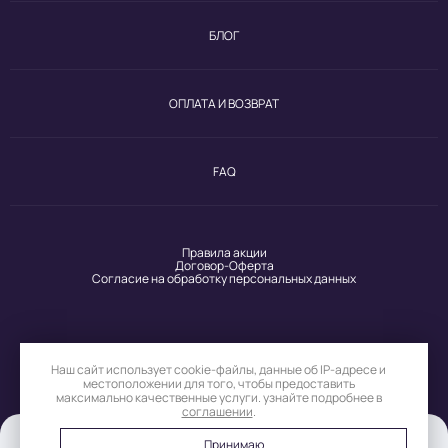
БЛОГ
ОПЛАТА И ВОЗВРАТ
FAQ
Правила акции
Договор-Оферта
Согласие на обработку персональных данных
Наш сайт использует
cookie-файлы
, данные
об IP-адресе
и
Присоединяйтесь к нам
местоположении для того, чтобы предоставить
максимально качественные услуги. узнайте подробнее в
соглашении
.
Принимаю