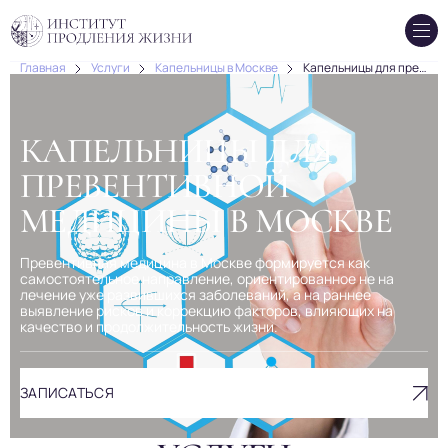
Главная
Услуги
Капельницы в Москве
Капельницы для превентивной медицины в Москве
КАПЕЛЬНИЦЫ ДЛЯ
ПРЕВЕНТИВНОЙ
МЕДИЦИНЫ В МОСКВЕ
Превентивная медицина в Москве формируется как
самостоятельное направление, ориентированное не на
лечение уже развившихся заболеваний, а на раннее
выявление рисков и коррекцию факторов, влияющих на
качество и продолжительность жизни.
ЗАПИСАТЬСЯ