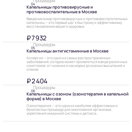
Процедуры
04
Капельницы противовирусные и
противовоспалительные в Москве
Введение в мир противовирусных и противовоспалительных
капельниц — это первый шаг к быстрому и эффективному
восстановлению вашего здоровья.
₽ 7 932
Процедуры
05
Капельницы антигистаминные в Москве
Аллергия — это одно из самых распространенных
заболеваний, которое может проявляться в виде различных
симптомов: от чихания и насморка до кожных высыпаний и
отеков.
₽ 2 404
Процедуры
06
Капельницы с озоном (озонотерапия в капельной
форме) в Москве
Озонотерапия — это одна из наиболее эффективных и
безопасных процедур для омоложения организма,
укрепления иммунной системы и детокса.