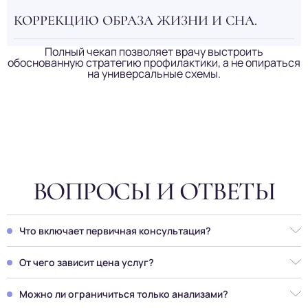
КОРРЕКЦИЮ ОБРАЗА ЖИЗНИ И СНА.
Полный чекап позволяет врачу выстроить
обоснованную стратегию профилактики, а не опираться
на универсальные схемы.
ВОПРОСЫ И ОТВЕТЫ
Что включает первичная консультация?
Первичный прием врача направлен на сбор анамнеза,
анализ жалоб, оценку факторов риска и формирование
От чего зависит цена услуг?
плана обследования.
Цена в центре превентивной медицины формируется
индивидуально и зависит от объема диагностики, сложности
Можно ли ограничиться только анализами?
клинической задачи и выбранной программы.