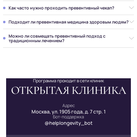
Лабораторные данные являются основой, но без
клинической интерпретации и рекомендаций врача они не
Как часто нужно проходить превентивный чекап?
дают полноценного результата.
В большинстве случаев рекомендуется ежегодная оценка
состояния здоровья, однако периодичность может меняться
Подходит ли превентивная медицина здоровым людям?
в зависимости от возраста и факторов риска.
Да, превентивная медицина в Москве — это инвестиция в
здоровое будущее, направленная на сохранение
Можно ли совмещать превентивный подход с
функционального резерва организма, а не только на
традиционным лечением?
коррекцию нарушений.
Да, при условии координации с лечащими врачами и
соблюдения принципов доказательной медицины.
Программа проходит в сети клиник
ОТКРЫТАЯ КЛИНИКА
Адрес
Москва, ул. 1905 года, д. 7 стр. 1
Бот-поддержка
@helplongevity_bot