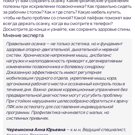
помогут вам сохранить осанку. Какие физические упражнения
полезны при искривлении позвоночника? Как правильно сидеть
за рабочим столом? Как и где спать? Какую мебель купить,
чтобы не было проблем со спиной? Какой лайфхак поможет вам
всегда держать осанку, когда вы смотрите в телефон?
Досмотрите до конца и узнайте, как сохранить здоровье спины.
Мнение эксперта
Правильная осанка — не только эстетика, но и фундамент
здоровья опорно-двигательной, дыхательной и нервной
систем. Хроническое напряжение мышц, дисбаланс
нагрузки и малоподвижность приводят к дегенеративным
изменениям позвоночника и болевому синдрому.
Доказанную эффективность имеют регулярная
мобилизация грудного отдела, укрепление мышц кора,
эргономика рабочего места и осознанный контроль позы в
течение дня. Важно: резкие коррекционные упражнения без
предварительной диагностики могут усугубить проблему.
При стойких нарушениях целесообразно обратиться к врачу
ЛФК или остеопату для составления индивидуальной
программы. Профилактика начинается с малых, но
системных привычек.
Черемисина Анна Юрьевна
— к.м.н, Ведущий специалист,