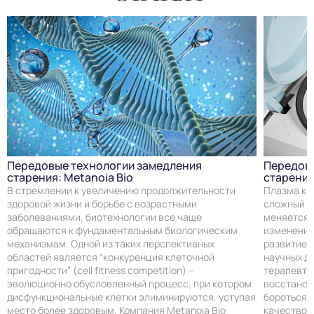
Передовые технологии замедления
Передовы
старения: Metanoia Bio
старения
В стремлении к увеличению продолжительности
Плазма кро
здоровой жизни и борьбе с возрастными
сложный к
заболеваниями, биотехнологии все чаще
меняется с
обращаются к фундаментальным биологическим
изменения,
механизмам. Одной из таких перспективных
развитие 
областей является “конкуренция клеточной
научных д
пригодности” (cell fitness competition) –
терапевти
эволюционно обусловленный процесс, при котором
восстанов
дисфункциональные клетки элиминируются, уступая
бороться 
место более здоровым. Компания Metanoia Bio
качество 