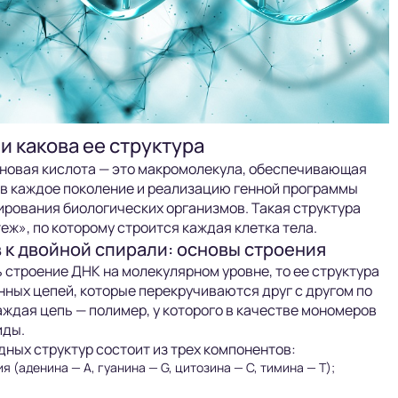
 и какова ее структура
новая кислота — это макромолекула, обеспечивающая
 в каждое поколение и реализацию генной программы
рования биологических организмов. Такая структура
еж», по которому строится каждая клетка тела.
 к двойной спирали: основы строения
 строение ДНК на молекулярном уровне, то ее структура
инных цепей, которые перекручиваются друг с другом по
аждая цепь — полимер, у которого в качестве мономеров
иды.
дных структур состоит из трех компонентов:
я (аденина — A, гуанина — G, цитозина — C, тимина — T);