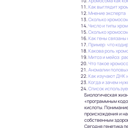
Хромосома как ко
Как выглядит хро
Мнение эксперта
Сколько хромосом 
Число и типы хром
Сколько хромосом
Как гены связаны
Пример: что коди
Какова роль хром
Митоз и мейоз: р
Что такое хромос
Аномалии половы
Как изучают ДНК 
Когда и зачем нуж
Список используе
Биологическая жизн
«программным кодо
кислоты. Понимание,
происхождения и на
собственным здоров
Сегодня генетика п