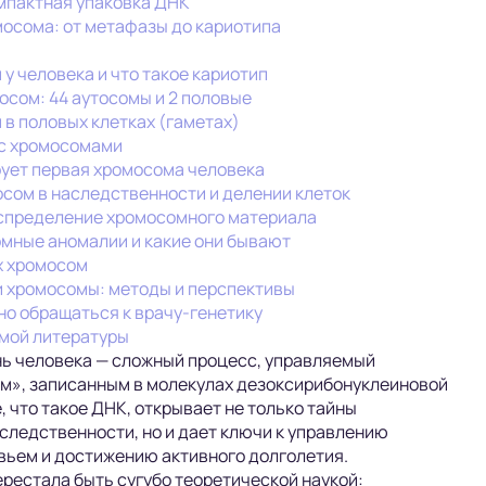
мпактная упаковка ДНК
мосома: от метафазы до кариотипа
у человека и что такое кариотип
осом: 44 аутосомы и 2 половые
 в половых клетках (гаметах)
 с хромосомами
рует первая хромосома человека
осом в наследственности и делении клеток
аспределение хромосомного материала
омные аномалии и какие они бывают
х хромосом
и хромосомы: методы и перспективы
но обращаться к врачу-генетику
мой литературы
ь человека — сложный процесс, управляемый
м», записанным в молекулах дезоксирибонуклеиновой
 что такое ДНК, открывает не только тайны
следственности, но и дает ключи к управлению
ьем и достижению активного долголетия.
ерестала быть сугубо теоретической наукой: