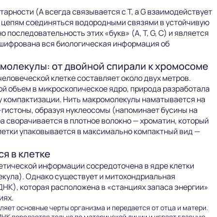
арности (А всегда связывается с Т, а G взаимодействует
м цепям соединяться водородными связями в устойчивую
 последовательность этих «букв» (A, T, G, C) и является
ашифрована вся биологическая информация об
молекулы: от двойной спирали к хромосоме
человеческой клетке составляет около двух метров.
ой объем в микроскопическое ядро, природа разработала
 компактизации. Нить макромолекулы наматывается на
гистоны, образуя нуклеосомы (напоминает бусины на
ра сворачивается в плотное волокно — хроматин, который
летки упаковывается в максимально компактный вид —
ся в клетке
етической информации сосредоточена в ядре клетки
кула). Однако существует и митохондриальная
НК), которая расположена в «станциях запаса энергии»
иях.
яет основные черты организма и передается от отца и матери.
НК передается только по материнской линии и играет главную