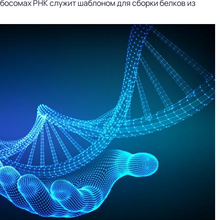
ибосомах РНК служит шаблоном для сборки белков из