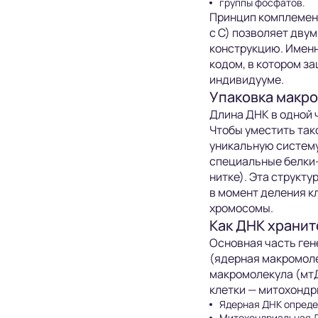
группы фосфатов.
Принцип комплемент
с С) позволяет дву
конструкцию. Именно
кодом, в котором з
индивидууме.
Упаковка макро
Длина ДНК в одной 
Чтобы уместить так
уникальную систему
специальные белки-
нитке). Эта структу
в момент деления к
хромосомы.
Как ДНК хранит
Основная часть ген
(ядерная макромоле
макромолекула (мтД
клетки — митохондр
Ядерная ДНК определ
Митохондриальная Д