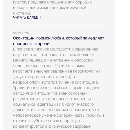
клеток, предлагая решение для борьбы с
возрастными изменениями иммунной
системы.
ЧИТАТЬ ДАЛЕЕ
09.02.2026
Окситоцин: гормон любви, который замедляет
процессы старения
В поиске эликсира молодости современная
наука все чаще обращается не к внешним
манипуляциям, а к внутренним ресурсам
человеческого тела. Одним из самых
перспективных направлений в геронтологии
(наука о процессах старения) и
нейробиологии стало изучение окситоцина.
Традиционно известный как «гормон родов»,
сегодня окситоцин признан основным
регулятором эмоционального здоровья,
социальной адаптации и биологического
долголетия. Исследования показывают, что
человеческое умение сопереживать, любить и
строить глубокие связи напрямую
конвертируется в физическое здоровье,