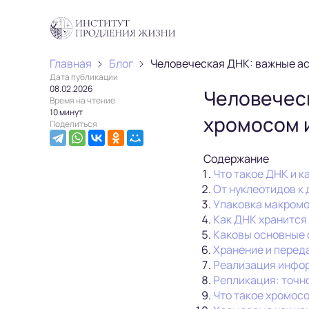
Главная
Блог
Человеческая ДНК: важные ас
Дата публикации
08.02.2026
Человечес
Время на чтение
10 минут
хромосом и
Поделиться
Содержание
Что такое ДНК и к
От нуклеотидов к
Упаковка макромо
Как ДНК хранится 
Каковы основные 
Хранение и перед
Реализация информ
Репликация: точн
Что такое хромосо