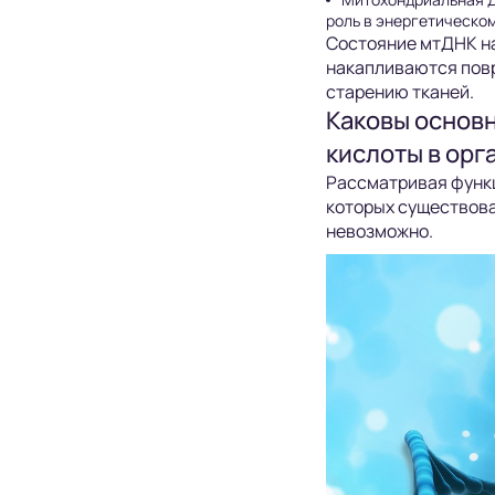
роль в энергетическо
Состояние мтДНК на
накапливаются повр
старению тканей.
Каковы основ
кислоты в орг
Рассматривая функц
которых существова
невозможно.