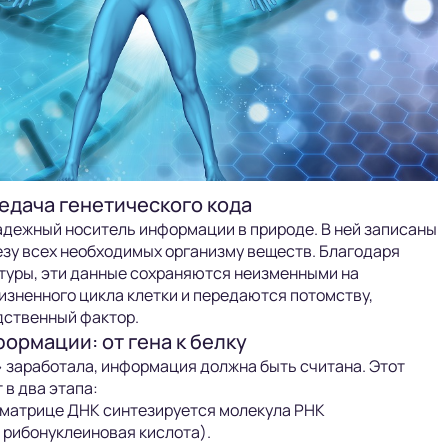
едача генетического кода
дежный носитель информации в природе. В ней записаны
езу всех необходимых организму веществ. Благодаря
туры, эти данные сохраняются неизменными на
изненного цикла клетки и передаются потомству,
дственный фактор.
ормации: от гена к белку
 заработала, информация должна быть считана. Этот
 в два этапа:
 матрице ДНК синтезируется молекула РНК
рибонуклеиновая кислота).