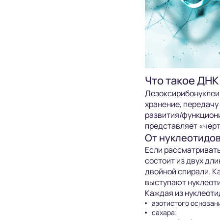
Что такое ДНК
Дезоксирибонуклеи
хранение, передачу
развития/функциони
представляет «черт
От нуклеотидов
Если рассматривать
состоит из двух дл
двойной спирали. К
выступают нуклеот
Каждая из нуклеоти
азотистого основани
сахара;