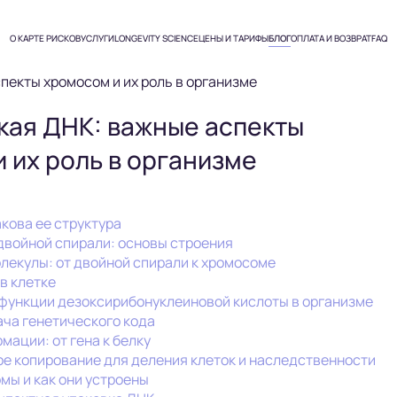
О КАРТЕ РИСКОВ
УСЛУГИ
LONGEVITY SCIENCE
ЦЕНЫ И ТАРИФЫ
БЛОГ
ОПЛАТА И ВОЗВРАТ
FAQ
Генетические анализы (тесты)
пекты хромосом и их роль в организме
Чек-апы организма в Москве
кая ДНК: важные аспекты
Расшифровка анализов онлайн
 их роль в организме
ИИ
Консультация врачей
превентивной медицины
акова ее структура
 двойной спирали: основы строения
Капельницы в Москве
лекулы: от двойной спирали к хромосоме
в клетке
функции дезоксирибонуклеиновой кислоты в организме
Анализы в Москве
ача генетического кода
ации: от гена к белку
ое копирование для деления клеток и наследственности
мы и как они устроены