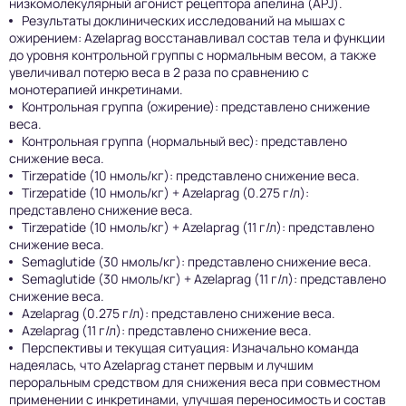
низкомолекулярный агонист рецептора апелина (APJ).
Результаты доклинических исследований на мышах с
ожирением: Azelaprag восстанавливал состав тела и функции
до уровня контрольной группы с нормальным весом, а также
увеличивал потерю веса в 2 раза по сравнению с
монотерапией инкретинами.
Контрольная группа (ожирение): представлено снижение
веса.
Контрольная группа (нормальный вес): представлено
снижение веса.
Tirzepatide (10 нмоль/кг): представлено снижение веса.
Tirzepatide (10 нмоль/кг) + Azelaprag (0.275 г/л):
представлено снижение веса.
Tirzepatide (10 нмоль/кг) + Azelaprag (11 г/л): представлено
снижение веса.
Semaglutide (30 нмоль/кг): представлено снижение веса.
Semaglutide (30 нмоль/кг) + Azelaprag (11 г/л): представлено
снижение веса.
Azelaprag (0.275 г/л): представлено снижение веса.
Azelaprag (11 г/л): представлено снижение веса.
Перспективы и текущая ситуация: Изначально команда
надеялась, что Azelaprag станет первым и лучшим
пероральным средством для снижения веса при совместном
применении с инкретинами, улучшая переносимость и состав