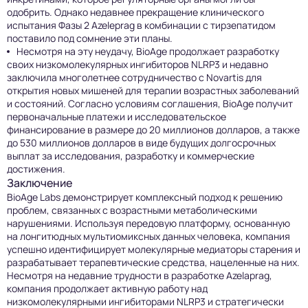
одобрить. Однако недавнее прекращение клинического
испытания Фазы 2 Azeleprag в комбинации с тирзепатидом
поставило под сомнение эти планы.
Несмотря на эту неудачу, BioAge продолжает разработку
своих низкомолекулярных ингибиторов NLRP3 и недавно
заключила многолетнее сотрудничество с Novartis для
открытия новых мишеней для терапии возрастных заболеваний
и состояний. Согласно условиям соглашения, BioAge получит
первоначальные платежи и исследовательское
финансирование в размере до 20 миллионов долларов, а также
до 530 миллионов долларов в виде будущих долгосрочных
выплат за исследования, разработку и коммерческие
достижения.
Заключение
BioAge Labs демонстрирует комплексный подход к решению
проблем, связанных с возрастными метаболическими
нарушениями. Используя передовую платформу, основанную
на лонгитюдных мультиомиксных данных человека, компания
успешно идентифицирует молекулярные медиаторы старения и
разрабатывает терапевтические средства, нацеленные на них.
Несмотря на недавние трудности в разработке Azelaprag,
компания продолжает активную работу над
низкомолекулярными ингибиторами NLRP3 и стратегически