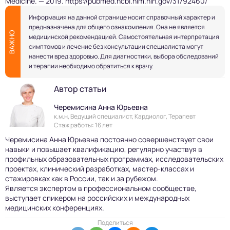
Medicine. — 2019.
https://pubmed.ncbi.nlm.nih.gov/31792460/
Информация на данной странице носит справочный характер и
предназначена для общего ознакомления. Она не является
ВАЖНО
медицинской рекомендацией. Самостоятельная интерпретация
симптомов и лечение без консультации специалиста могут
нанести вред здоровью. Для диагностики, выбора обследований
и терапии необходимо обратиться к врачу.
Автор статьи
Черемисина Анна Юрьевна
к.м.н, Ведущий специалист, Кардиолог, Терапевт
Стаж работы: 16 лет
Черемисина Анна Юрьевна постоянно совершенствует свои
навыки и повышает квалификацию, регулярно участвуя в
профильных образовательных программах, исследовательских
проектах, клинический разработках, мастер-классах и
стажировках как в России, так и за рубежом.
Является экспертом в профессиональном сообществе,
выступает спикером на российских и международных
медицинских конференциях.
Поделиться