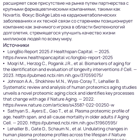
расширяет свое присутствие на рынке путем партнерства с
крупными фармацевтическими компаниями, такими как
Novartis. Фокус BioAge Labs на кардиометаболических
заболеваниях и их тесной связи со старением позиционирует
компанию как значимого игрока в области биотехнологий
долголетия, стремящегося улучшить качество жизни
миллионов людей по всему миру.
Источники
LongBio Report 2025 // Healthspan Capital. — 2025.
https://www.healthspancapital.vc/longbio-report-2025
Moqri M., Herzog C., Poganik J.R., et al. Biomarkers of aging for
the identification and evaluation of longevity interventions // Cell. —
2023.
https://pubmed.ncbi.nlm.nih.gov/37059075/
Johnson A.A., Shokhirev M.N., Wyss-Coray T., Lehallier B.
Systematic review and analysis of human proteomics aging studies
unveils a novel proteomic aging clock and identifies key processes
that change with age // Nature Aging. — 2022.
https://www.nature.com/articles/s43587-022-00250-w
Sathyan S., Ayers E., Gao T., et al. Plasma proteomic profile of
age, health span, and all-cause mortality in older adults // Aging
Cell. — 2020.
https://pubmed.ncbi.nlm.nih.gov/31960595/
Lehallier B., Gate D., Schaum N., et al. Undulating changes in
human plasma proteome profiles across the lifespan // Nature