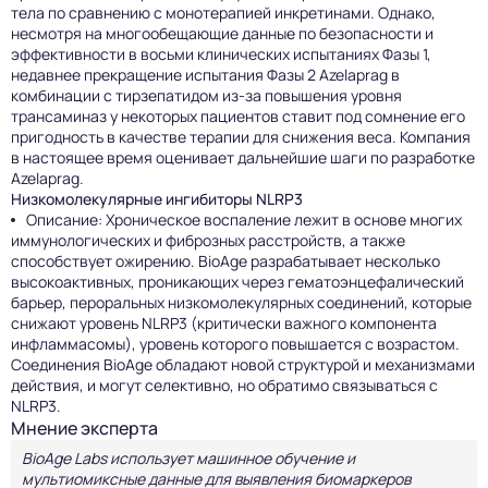
тела по сравнению с монотерапией инкретинами. Однако,
несмотря на многообещающие данные по безопасности и
эффективности в восьми клинических испытаниях Фазы 1,
недавнее прекращение испытания Фазы 2 Azelaprag в
комбинации с тирзепатидом из-за повышения уровня
трансаминаз у некоторых пациентов ставит под сомнение его
пригодность в качестве терапии для снижения веса. Компания
в настоящее время оценивает дальнейшие шаги по разработке
Azelaprag.
Низкомолекулярные ингибиторы NLRP3
Описание: Хроническое воспаление лежит в основе многих
иммунологических и фиброзных расстройств, а также
способствует ожирению. BioAge разрабатывает несколько
высокоактивных, проникающих через гематоэнцефалический
барьер, пероральных низкомолекулярных соединений, которые
снижают уровень NLRP3 (критически важного компонента
инфламмасомы), уровень которого повышается с возрастом.
Соединения BioAge обладают новой структурой и механизмами
действия, и могут селективно, но обратимо связываться с
NLRP3.
Мнение эксперта
BioAge Labs использует машинное обучение и
мультиомиксные данные для выявления биомаркеров